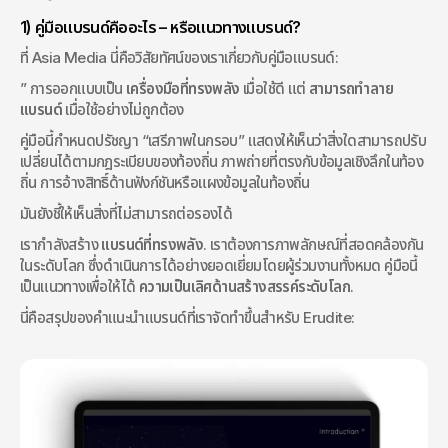
1) คู่มือแบรนด์คืออะไร – หรือแนวทางแบรนด์?
ที่ Asia Media นี่คือวิสัยทัศน์ของเราเกี่ยวกับคู่มือแบรนด์:
” การออกแบบเป็น 
เครื่องมือที่ทรงพลัง
 เมื่อใช้ดี แต่ 
สามารถทำลาย
แบรนด์
 เมื่อใช้อย่างไม่ถูกต้อง
คู่มือนี้กำหนดปรัชญา “เสรีภาพในกรอบ” แสดงให้เห็นว่าสิ่งใดสามารถปรับ
เปลี่ยนได้ตามกฎระเบียบของท้องถิ่น ภาพถ่ายที่ตรงกับข้อมูลเชิงลึกในท้อง
ถิ่น การอ้างสิทธิ์ด้านฟังก์ชันหรือแผงข้อมูลในท้องถิ่น
มันยังชี้ให้เห็นสิ่งที่ไม่สามารถต่อรองได้
เรากำลังสร้าง 
แบรนด์ที่ทรงพลัง
. เราต้องการภาพลักษณ์ที่สอดคล้องกัน
ในระดับโลก ซึ่งดำเนินการได้อย่างยอดเยี่ยมโดยผู้ร่วมงานทั้งหมด คู่มือนี้
เป็นแนวทางเพื่อให้ได้ 
ความเป็นเลิศด้านสร้างสรรค์ระดับโลก
.
นี่คือสรุปของคำแนะนำแบรนด์ที่เราจัดทำขึ้นสำหรับ Erudite: