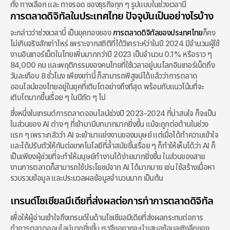
ทั้ง ทางเลือก และ ทางรอด ของธุรกิจทุก ๆ รูปแบบในช่วงเวลานี้
การตลาดดิจิทัลในประเทศไทย ปัจจุบันเป็นอย่างไรบ้าง
จะกล่าวว่าช่วงเวลานี้ เป็นยุคทองของ 
การตลาดดิจิทัลของประเทศไทย
ก็คง
ไม่เกินจริงสักเท่าไหร่ เพราะจากสถิติที่ได้วิเคราะห์ว่าในปี 2024 มีจำนวนผู้ใช้
งานอินเทอร์เน็ตในไทยเพิ่มมากกว่าปี 2023 เป็นจำนวน 0.1% หรือราว ๆ 
84,000 คน และพฤติกรรมของคนไทยที่ใช้เวลาอยู่บนโลกอินเทอร์เน็ตถึง
วันละเกือบ 8 ชั่วโมง เพียงเท่านี้ ก็สามารถพิสูจน์ได้แล้วว่าการตลาด
ออนไลน์ของไทยอยู่ในยุคที่เติบโตอย่างถึงที่สุด พร้อมกับแนวโน้มที่จะ
เติบโตมากขึ้นเรื่อย ๆ ในปีถัด ๆ ไป
ซึ่งหนึ่งในเทรนด์การตลาดออนไลน์ช่วงปี 2023-2024 ที่น่าสนใจ ก็จะเป็น
ในส่วนของ AI ต่าง ๆ ที่เข้ามามีบทบาทมากยิ่งขึ้น แม้จะถูกต่อต้านในช่วง
แรก ๆ เพราะกลัวว่า AI จะเข้ามาแย่งงานของมนุษย์ แต่เมื่อได้ทำความเข้าใจ
และได้ปรับตัวให้ทันต่อเทคโนโลยีที่ล้ำสมัยขึ้นเรื่อย ๆ ก็ทำให้เห็นได้ว่า AI ก็
เป็นเพียงผู้ช่วยที่จะทำให้มนุษย์ทำงานได้ง่ายมากยิ่งขึ้น ในส่วนของสาย
งานการตลาดก็สามารถใช้ประโยชน์จาก AI ได้มากมาย เช่น ใช้สร้างเนื้อหา 
รวบรวมข้อมูล และประมวลผลข้อมูลจำนวนมาก เป็นต้น
เทรนด์โซเชียลมีเดียที่ส่งผลต่อการทำการตลาดดิจิทัล
เพื่อให้ผู้อ่านเข้าใจถึงเทรนด์ในด้านโซเชียลมีเดียที่ส่งผลกระทบต่อการ
ทำการตลาดออนไลน์มากยิ่งขึ้น เราจึงอยากจะนำเสนอข้อมูลเชิงลึกของ