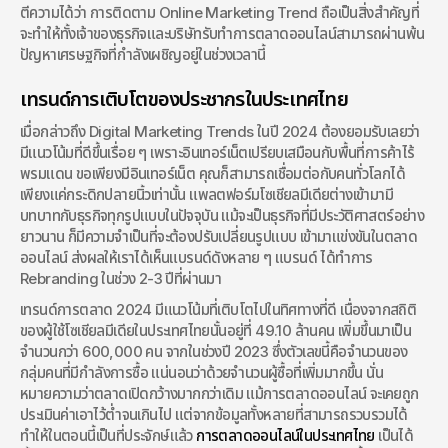
ตีความได้ว่า การติดตาม Online Marketing Trend ถือเป็นสิ่งสำคัญที่
จะทำให้ทั้งเจ้าของธุรกิจและบริษัทรับทำการตลาดออนไลน์สามารถผ่านพ้น
ปัญหาเศรษฐกิจที่กำลังเผชิญอยู่ในช่วงเวลานี้
เทรนด์การเติบโตของประชากรในประเทศไทย
เมื่อกล่าวถึง Digital Marketing Trends ในปี 2024 ต้องยอมรับเลยว่า
มีแนวโน้มที่ดีขึ้นเรื่อย ๆ เพราะอินเทอร์เน็ตเปรียบเสมือนกับพื้นที่การค้าไร้
พรมแดน ขอเพียงมีอินเทอร์เน็ต คุณก็สามารถเชื่อมต่อกับคนทั่วโลกได้ 
เพียงแค่กระดิกปลายนิ้วเท่านั้น แพลตฟอร์มโซเชียลมีเดียต่างเข้ามามี
บทบาทกับธุรกิจทุกรูปแบบในปัจจุบัน แม้จะเป็นธุรกิจที่มีประวัติศาสตร์อย่าง
ยาวนาน ก็มีความจำเป็นที่จะต้องปรับเปลี่ยนรูปแบบ เข้ามาแข่งขันในตลาด
ออนไลน์ ส่งผลให้เราได้เห็นแบรนด์ดังหลาย ๆ แบรนด์ ได้ทำการ 
Rebranding ในช่วง 2-3 ปีที่ผ่านมา
เทรนด์การตลาด 2024 มีแนวโน้มที่เติบโตไปในทิศทางที่ดี เนื่องจากสถิติ
ของผู้ใช้โซเชียลมีเดียในประเทศไทยนั้นอยู่ที่ 49.10 ล้านคน เพิ่มขึ้นมาเป็น
จำนวนกว่า 600,000 คน จากในช่วงปี 2023 ซึ่งตัวเลขนี้คือจำนวนของ
กลุ่มคนที่มีกำลังการซื้อ แน่นอนว่าด้วยจำนวนผู้ซื้อที่เพิ่มมากขึ้น นั่น
หมายความว่าตลาดเปิดกว้างมากกว่าเดิม แม้การตลาดออนไลน์ จะเคยถูก
ประเมินค่าเอาไว้ต่ำจนเกินไป แต่จากข้อมูลทั้งหลายที่สามารถรวบรวมได้ 
ทำให้ในตอนนี้เป็นที่ประจักษ์แล้ว 
การตลาดออนไลน์ในประเทศไทย
 เป็นได้