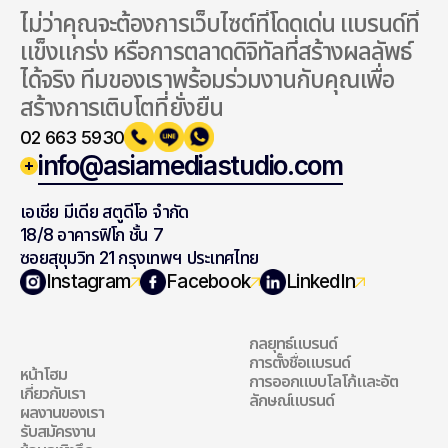
ไม่ว่าคุณจะต้องการเว็บไซต์ที่โดดเด่น แบรนด์ที่
แข็งแกร่ง หรือการตลาดดิจิทัลที่สร้างผลลัพธ์
ได้จริง ทีมของเราพร้อมร่วมงานกับคุณเพื่อ
สร้างการเติบโตที่ยั่งยืน
02 663 5930
info@asiamediastudio.com
เอเชีย มีเดีย สตูดีโอ จำกัด
18/8 อาคารฟิโก ชั้น 7
ซอยสุขุมวิท 21 กรุงเทพฯ ประเทศไทย
สำรวจเว็บไซต์ของ
แบรนด์ดิ้ง
Instagram
Facebook
LinkedIn
เรา
กลยุทธ์แบรนด์
แบรนด์ดิ้ง
การตั้งชื่อแบรนด์
หน้าโฮม
การออกแบบโลโก้และอัต
สำรวจเว็บไซต์ของเรา
เกี่ยวกับเรา
ลักษณ์แบรนด์
ผลงานของเรา
รับสมัครงาน