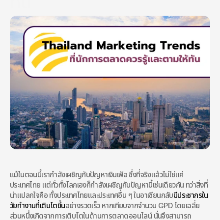
ทัน
Currently, Thai people can access the internet at over 85%, 
which amounts to over 61 million people. This means that 
online marketing in Thailand is one of the large markets that 
all types of businesses will rush to compete in, as it tends to 
reach a large target audience more easily than traditional 
marketing, despite the high level of competition.
แม้ในตอนนี้เรากำลังเผชิญกับปัญหาเงินเฟ้อ ซึ่งที่จริงแล้วไม่ใช่แค่
ประเทศไทย แต่ทั่วทั้งโลกเองก็กำลังเผชิญกับปัญหานี้เช่นเดียวกัน ทว่าสิ่งที่
น่าแปลกใจคือ ทั้งประเทศไทยและประเทศอื่น ๆ ในอาเซียนกลับ
มีประชากรใน
วัยทำงานที่เติบโตขึ้น
อย่างรวดเร็ว หากเทียบจากจำนวน GPD โดยเฉลี่ย 
ส่วนหนึ่งเกิดจากการเติบโตในด้านการตลาดออนไลน์ นั่นจึงสามารถ