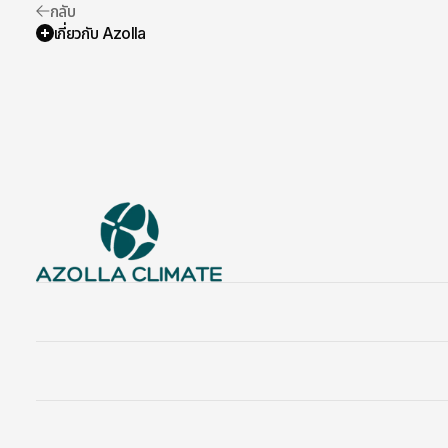
กลับ
เกี่ยวกับ Azolla