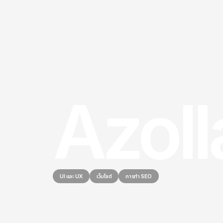
Azoll
UI และ UX
เว็บไซต์
การทำ SEO