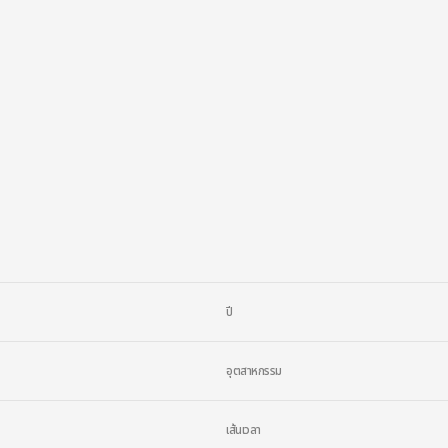
ปี
อุตสาหกรรม
เส้นเวลา