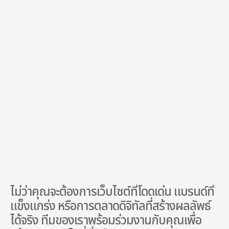
งบประมาณ *
บริการที่สนใจ *
ส่งคำขอ
การส่งฟอร์มนี้ คุณยอมรับเงื่อนไขและนโยบายความเป็นส่วนตัวของเรา
ไม่ว่าคุณจะต้องการเว็บไซต์ที่โดดเด่น แบรนด์ที่
แข็งแกร่ง หรือการตลาดดิจิทัลที่สร้างผลลัพธ์
ได้จริง ทีมของเราพร้อมร่วมงานกับคุณเพื่อ