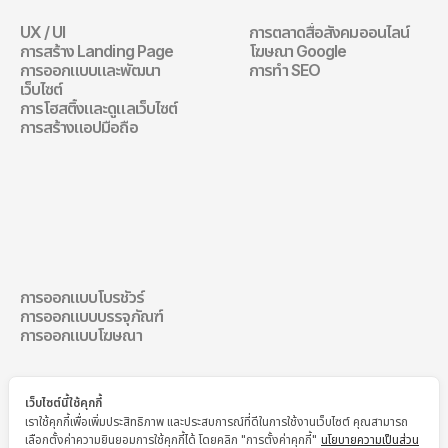
UX / UI
การตลาดสื่อสังคมออนไลน์
เว็บไซต์
การตลาดดิจิทัล
การสร้าง Landing Page
โฆษณา Google
การออกแบบและพัฒนา
การทำ SEO
เว็บไซต์
การโฮสติ้งและดูแลเว็บไซต์
การสร้างแอปมือถือ
การออกแบบการ
สื่อสาร
การออกแบบโบรชัวร์
การออกแบบการสื่อสาร
การออกแบบบรรจุภัณฑ์
การออกแบบโฆษณา
เว็บไซต์นี้ใช้คุกกี้
เราใช้คุกกี้เพื่อเพิ่มประสิทธิภาพ และประสบการณ์ที่ดีในการใช้งานเว็บไซต์ คุณสามารถ
เลือกตั้งค่าความยินยอมการใช้คุกกี้ได้ โดยคลิก "การตั้งค่าคุกกี้"
นโยบายความเป็นส่วน