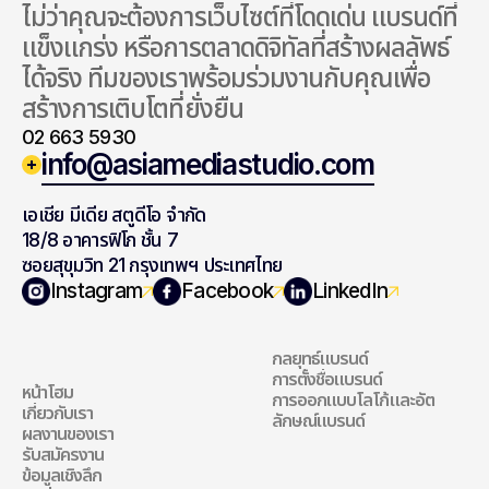
ไม่ว่าคุณจะต้องการเว็บไซต์ที่โดดเด่น แบรนด์ที่
แข็งแกร่ง หรือการตลาดดิจิทัลที่สร้างผลลัพธ์
ได้จริง ทีมของเราพร้อมร่วมงานกับคุณเพื่อ
สร้างการเติบโตที่ยั่งยืน
02 663 5930
info@asiamediastudio.com
เอเชีย มีเดีย สตูดีโอ จำกัด
18/8 อาคารฟิโก ชั้น 7
ซอยสุขุมวิท 21 กรุงเทพฯ ประเทศไทย
สำรวจเว็บไซต์ของ
แบรนด์ดิ้ง
Instagram
Facebook
LinkedIn
เรา
กลยุทธ์แบรนด์
แบรนด์ดิ้ง
การตั้งชื่อแบรนด์
หน้าโฮม
การออกแบบโลโก้และอัต
สำรวจเว็บไซต์ของเรา
เกี่ยวกับเรา
ลักษณ์แบรนด์
ผลงานของเรา
รับสมัครงาน
ข้อมูลเชิงลึก