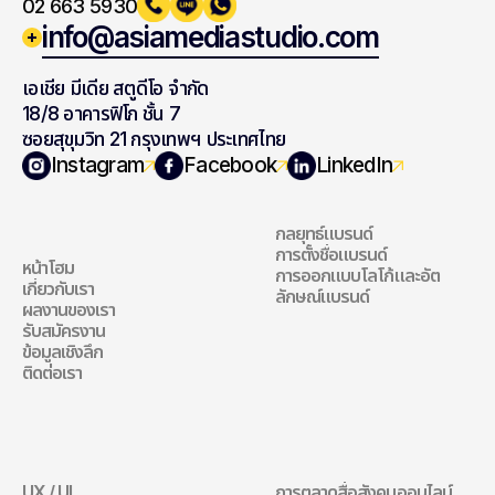
02 663 5930
info@asiamediastudio.com
เอเชีย มีเดีย สตูดีโอ จำกัด
18/8 อาคารฟิโก ชั้น 7
ซอยสุขุมวิท 21 กรุงเทพฯ ประเทศไทย
สำรวจเว็บไซต์ของ
แบรนด์ดิ้ง
Instagram
Facebook
LinkedIn
เรา
กลยุทธ์แบรนด์
แบรนด์ดิ้ง
การตั้งชื่อแบรนด์
หน้าโฮม
การออกแบบโลโก้และอัต
สำรวจเว็บไซต์ของเรา
เกี่ยวกับเรา
ลักษณ์แบรนด์
ผลงานของเรา
รับสมัครงาน
ข้อมูลเชิงลึก
ติดต่อเรา
เว็บไซต์
การตลาดดิจิทัล
UX / UI
การตลาดสื่อสังคมออนไลน์