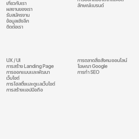
สำรวจเว็บไซต์ของเรา
เกี่ยวกับเรา
ลักษณ์แบรนด์
ผลงานของเรา
รับสมัครงาน
ข้อมูลเชิงลึก
ติดต่อเรา
เว็บไซต์
การตลาดดิจิทัล
UX / UI
การตลาดสื่อสังคมออนไลน์
เว็บไซต์
การตลาดดิจิทัล
การสร้าง Landing Page
โฆษณา Google
การออกแบบและพัฒนา
การทำ SEO
เว็บไซต์
การโฮสติ้งและดูแลเว็บไซต์
การสร้างแอปมือถือ
การออกแบบการ
สื่อสาร