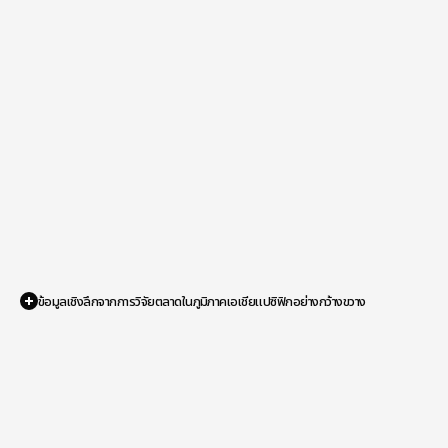
ข้อมูลเชิงลึกจากการวิจัยตลาดในภูมิภาคเอเชียแปซิฟิกอย่างกว้างขวาง