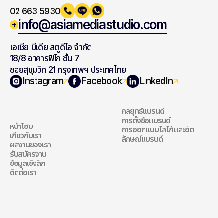
02 663 5930
info@asiamediastudio.com
เอเชีย มีเดีย สตูดีโอ จำกัด
18/8 อาคารฟิโก ชั้น 7
ซอยสุขุมวิท 21 กรุงเทพฯ ประเทศไทย
สำรวจเว็บไซต์ของ
แบรนด์ดิ้ง
Instagram
Facebook
LinkedIn
เรา
กลยุทธ์แบรนด์
แบรนด์ดิ้ง
การตั้งชื่อแบรนด์
หน้าโฮม
การออกแบบโลโก้และอัต
สำรวจเว็บไซต์ของเรา
เกี่ยวกับเรา
ลักษณ์แบรนด์
ผลงานของเรา
รับสมัครงาน
ข้อมูลเชิงลึก
ติดต่อเรา
เว็บไซต์
การตลาดดิจิทัล