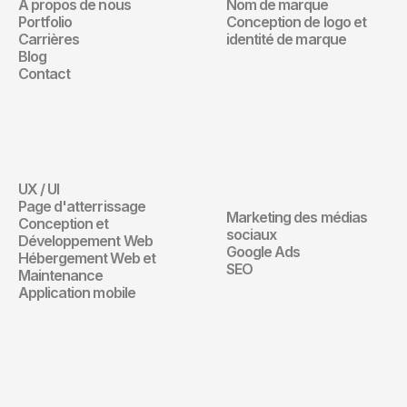
Navigation
Marque
À propos de nous
Nom de marque
Portfolio
Conception de logo et 
Carrières
identité de marque
Blog
Contact
Site Web
Marketing 
Digital
UX / UI
Site Web
Page d'atterrissage
Marketing des médias 
Conception et 
Marketing Digita
sociaux
Développement Web
Google Ads
Hébergement Web et 
SEO
Maintenance
Application mobile
Design de 
communication