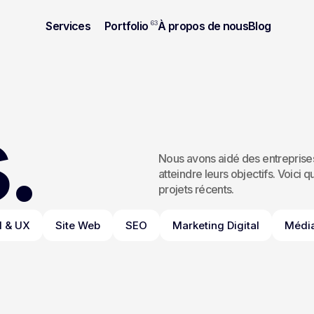
Services
Portfolio
63
À propos de nous
Blog
.
Nous avons aidé des entreprises
atteindre leurs objectifs. Voici 
projets récents.
I & UX
Site Web
SEO
Marketing Digital
Média