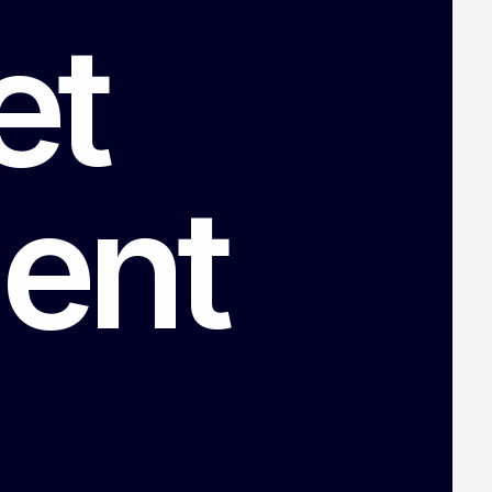
et
ent