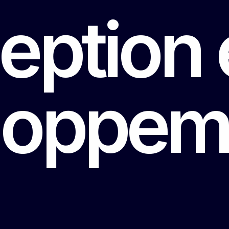
ption 
loppem