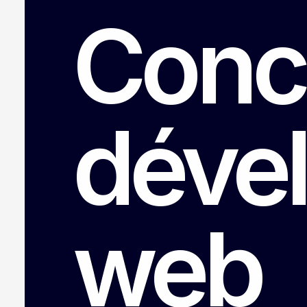
Conce
déve
web