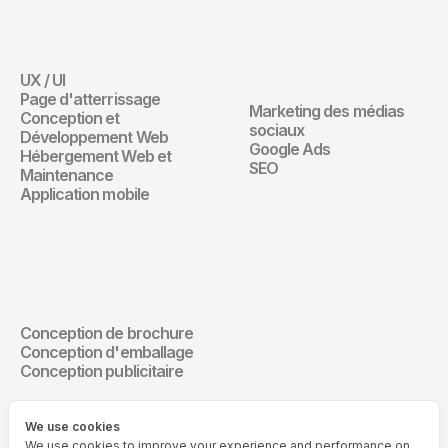
Site Web
Marketing 
Digital
UX / UI
Site Web
Page d'atterrissage
Marketing des médias 
Conception et 
Marketing Digita
sociaux
Développement Web
Google Ads
Hébergement Web et 
SEO
Maintenance
Application mobile
Design de 
communication
Conception de brochure
Design de communication
Conception d'emballage
Conception publicitaire
We use cookies
We use cookies to improve your experience and performance on