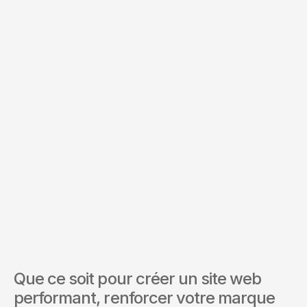
Budget *
Services d'intérêt *
Envoyer la demande
En soumettant ce formulaire, vous acceptez nos Conditions
et notre Politique de confidentialité.
Que ce soit pour créer un site web 
performant, renforcer votre marque 