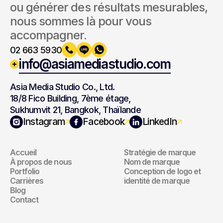
ou générer des résultats mesurables, 
nous sommes là pour vous 
accompagner.
02 663 5930
info@asiamediastudio.com
Asia Media Studio Co., Ltd.
18/8 Fico Building, 7ème étage,
Sukhumvit 21, Bangkok, Thaïlande
Navigation
Marque
Instagram
Facebook
LinkedIn
Accueil
Stratégie de marque
Navigation
Marque
À propos de nous
Nom de marque
Portfolio
Conception de logo et 
Carrières
identité de marque
Blog
Contact