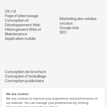
Digital
UX / UI
Site Web
Page d'atterrissage
Marketing des médias 
Conception et 
Marketing Digita
sociaux
Développement Web
Google Ads
Hébergement Web et 
SEO
Maintenance
Application mobile
Design de 
communication
Conception de brochure
Design de communication
Conception d'emballage
Conception publicitaire
We use cookies
We use cookies to improve your experience and performance on
our website. You can manage your preferences by clicking