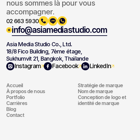
nous sommes là pour vous 
accompagner.
02 663 5930
info@asiamediastudio.com
Asia Media Studio Co., Ltd.
18/8 Fico Building, 7ème étage,
Sukhumvit 21, Bangkok, Thaïlande
Navigation
Marque
Instagram
Facebook
LinkedIn
Accueil
Stratégie de marque
Navigation
Marque
À propos de nous
Nom de marque
Portfolio
Conception de logo et 
Carrières
identité de marque
Blog
Contact
Site Web
Marketing 