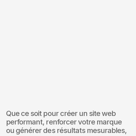
Services d'intérêt *
Envoyer la demande
En soumettant ce formulaire, vous acceptez nos Conditions
et notre Politique de confidentialité.
Que ce soit pour créer un site web 
performant, renforcer votre marque 
ou générer des résultats mesurables, 