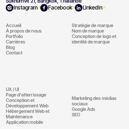
Sukhumvit 21, Bangkok, Thaïlande
Navigation
Marque
Instagram
Facebook
LinkedIn
Accueil
Stratégie de marque
Navigation
Marque
À propos de nous
Nom de marque
Portfolio
Conception de logo et 
Carrières
identité de marque
Blog
Contact
Site Web
Marketing 
Digital
UX / UI
Site Web
Page d'atterrissage
Marketing des médias 
Conception et 
Marketing Digita
sociaux
Développement Web
Google Ads
Hébergement Web et 
SEO
Maintenance
Application mobile