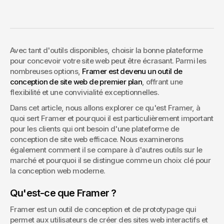
outil de conception de
sites web ?
Créer un site web efficace et attrayant est important pour 
toute entreprise, marque personnelle ou projet dans le 
Avec tant d'outils disponibles, choisir la bonne plateforme 
monde numérique d'aujourd'hui. Que vous lanciez une 
pour concevoir votre site web peut être écrasant. Parmi les 
start-up, gériez une entreprise établie, ou même que vous 
nombreuses options, 
Framer est devenu un outil de 
créiez un portfolio personnel, le design et la fonctionnalité de 
conception de site web de premier plan
, offrant une 
votre site web peuvent faire ou défaire votre présence en 
flexibilité et une convivialité exceptionnelles.
ligne.
Dans cet article, nous allons explorer ce qu'est Framer, à 
quoi sert Framer et pourquoi il est particulièrement important 
pour les clients qui ont besoin d'une plateforme de 
conception de site web efficace. Nous examinerons 
également comment il se compare à d'autres outils sur le 
marché et pourquoi il se distingue comme un choix clé pour 
la conception web moderne.
Qu'est-ce que Framer ?
Framer est un outil de conception et de prototypage qui 
permet aux utilisateurs de créer des sites web interactifs et 