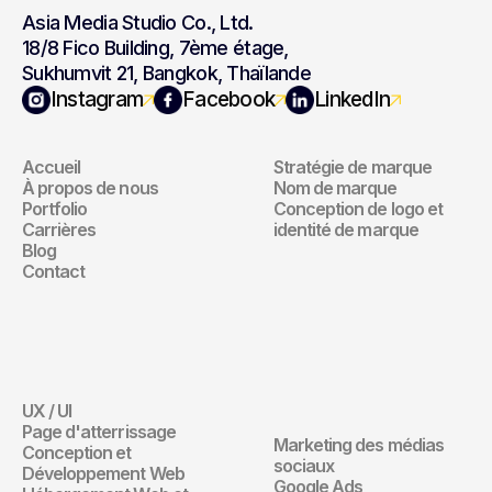
Asia Media Studio Co., Ltd.
18/8 Fico Building, 7ème étage,
Sukhumvit 21, Bangkok, Thaïlande
Navigation
Marque
Instagram
Facebook
LinkedIn
Accueil
Stratégie de marque
Navigation
Marque
À propos de nous
Nom de marque
Portfolio
Conception de logo et 
Carrières
identité de marque
Blog
Contact
Site Web
Marketing 
Digital
UX / UI
Site Web
Page d'atterrissage
Marketing des médias 
Conception et 
Marketing Digita
sociaux
Développement Web
Google Ads