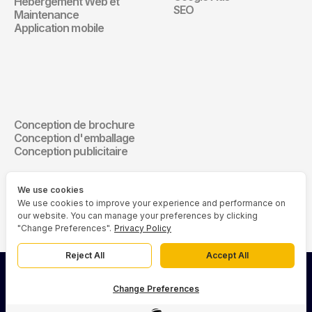
Hébergement Web et 
SEO
Maintenance
Application mobile
Design de 
communication
Conception de brochure
Design de communication
Conception d'emballage
Conception publicitaire
We use cookies
We use cookies to improve your experience and performance on
our website. You can manage your preferences by clicking
"Change Preferences".
Privacy Policy
Reject All
Accept All
© 2026 Asia Media Studio. Tous droits réservés.
Change Preferences
Politique de confidentialité