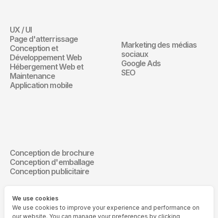
Digital
UX / UI
Site Web
Page d'atterrissage
Marketing des médias 
Conception et 
Marketing Digita
sociaux
Développement Web
Google Ads
Hébergement Web et 
SEO
Maintenance
Application mobile
Design de 
communication
Conception de brochure
Design de communication
Conception d'emballage
Conception publicitaire
We use cookies
We use cookies to improve your experience and performance on
our website. You can manage your preferences by clicking