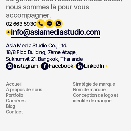
nous sommes là pour vous 
accompagner.
02 663 5930
info@asiamediastudio.com
Asia Media Studio Co., Ltd.
18/8 Fico Building, 7ème étage,
Sukhumvit 21, Bangkok, Thaïlande
Navigation
Marque
Instagram
Facebook
LinkedIn
Accueil
Stratégie de marque
Navigation
Marque
À propos de nous
Nom de marque
Portfolio
Conception de logo et 
Carrières
identité de marque
Blog
Contact
Site Web
Marketing 