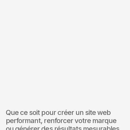
Budget *
Services d'intérêt *
Envoyer la demande
En soumettant ce formulaire, vous acceptez nos Conditions
et notre Politique de confidentialité.
Que ce soit pour créer un site web 
performant, renforcer votre marque 
ou générer des résultats mesurables, 