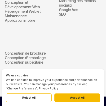
Marketing des médias 
Conception et 
Marketing Digita
sociaux
Développement Web
Google Ads
Hébergement Web et 
SEO
Maintenance
Application mobile
Design de 
communication
Conception de brochure
Design de communication
Conception d'emballage
Conception publicitaire
We use cookies
We use cookies to improve your experience and performance on
our website. You can manage your preferences by clicking
"Change Preferences".
Privacy Policy
Reject All
Accept All