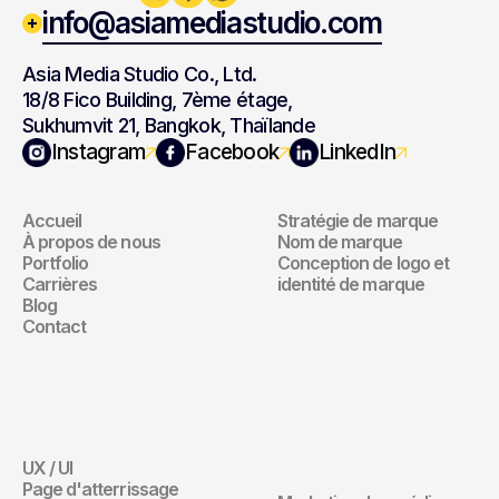
info@asiamediastudio.com
Asia Media Studio Co., Ltd.
18/8 Fico Building, 7ème étage,
Sukhumvit 21, Bangkok, Thaïlande
Navigation
Marque
Instagram
Facebook
LinkedIn
Accueil
Stratégie de marque
Navigation
Marque
À propos de nous
Nom de marque
Portfolio
Conception de logo et 
Carrières
identité de marque
Blog
Contact
Site Web
Marketing 
Digital
UX / UI
Site Web
Page d'atterrissage