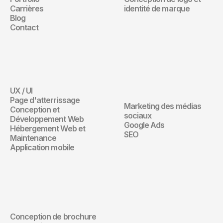
Carrières
identité de marque
Blog
Contact
Site Web
Marketing 
Digital
UX / UI
Site Web
Page d'atterrissage
Marketing des médias 
Conception et 
Marketing Digita
sociaux
Développement Web
Google Ads
Hébergement Web et 
SEO
Maintenance
Application mobile
Design de 
communication
Conception de brochure