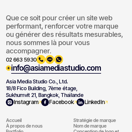
Que ce soit pour créer un site web 
performant, renforcer votre marque 
ou générer des résultats mesurables, 
nous sommes là pour vous 
accompagner.
02 663 5930
info@asiamediastudio.com
Asia Media Studio Co., Ltd.
18/8 Fico Building, 7ème étage,
Sukhumvit 21, Bangkok, Thaïlande
Navigation
Marque
Instagram
Facebook
LinkedIn
Accueil
Stratégie de marque
Navigation
Marque
À propos de nous
Nom de marque
Portfolio
Conception de logo et 